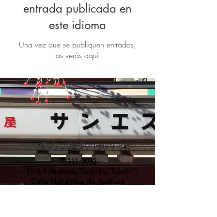
entrada publicada en
este idioma
Una vez que se publiquen entradas,
las verás aquí.
Calzado Sun-esu
〒111-0032
1-18-1 Asakusa, Taito-ku, Tokio
Calle Nakamise de Asakusa
TELÉFONO:
03-3841-0223
FAX:
03-3841-0223