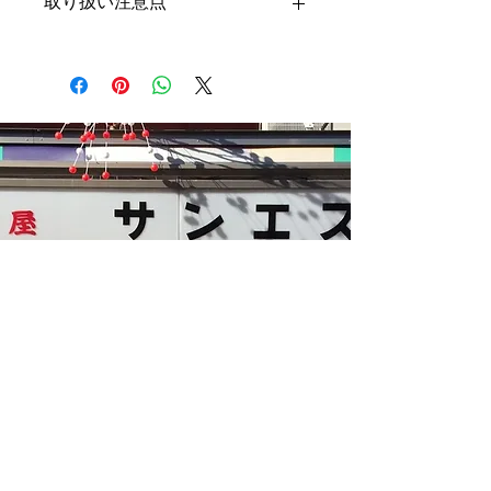
取り扱い注意点
す
絵が剥がれないように加工をしていま
すが、ぶつけたり強くこすると絵が剥
げてしまう可能性がございます
Kasut Sun-esu
〒111-0032
1-18-1 Asakusa, Taito-ku, Tokyo
Jalan Asakusa Nakamise
TEL:
03-3841-0223
FAKS:
03-3841-0223
GOOGLE MAPS