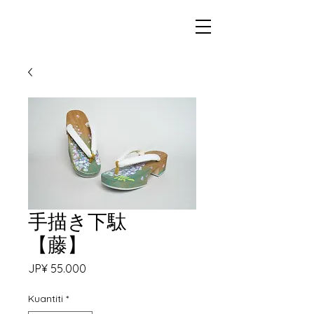
手描き下駄
【藤】
Harga
JP¥ 55.000
Kuantiti
*