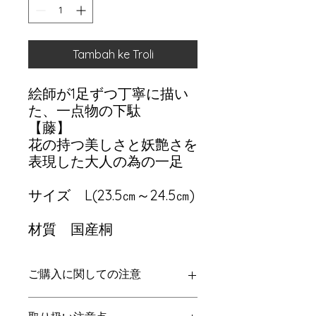
Tambah ke Troli
絵師が1足ずつ丁寧に描い
た、一点物の下駄
【藤】
花の持つ美しさと妖艶さを
表現した大人の為の一足
サイズ L(23.5㎝～24.5㎝)
材質 国産桐
ご購入に関しての注意
一点物につき、返品交換は致しかねま