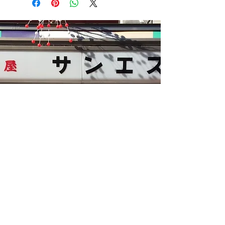
Kasut Sun-esu
〒111-0032
1-18-1 Asakusa, Taito-ku, Tokyo
Jalan Asakusa Nakamise
TEL:
03-3841-0223
FAKS:
03-3841-0223
GOOGLE MAPS