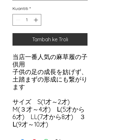
Kuantiti
*
Tambah ke Troli
当店一番人気の麻草履の子
供用
子供の足の成長を妨げず、
土踏まずの形成にも繋がり
ます
サイズ S(1才～2才)
M(３才～4才) Ⅼ(5才から
6才) LL(7才から8才) ３
Ⅼ(9才～10才)