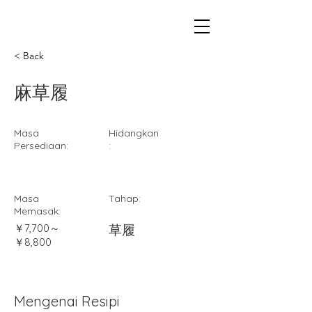
< Back
麻草履
Masa
Hidangkan
Persediaan:
:
Masa
Tahap:
Memasak:
￥7,700～
草履
￥8,800
Mengenai Resipi