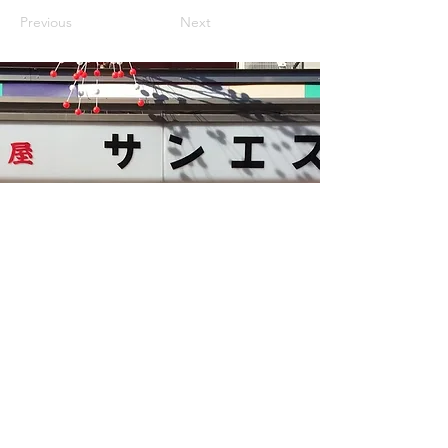
Previous
Next
Kasut Sun-esu
〒111-0032
1-18-1 Asakusa, Taito-ku, Tokyo
Jalan Asakusa Nakamise
TEL:
03-3841-0223
FAKS:
03-3841-0223
GOOGLE MAPS