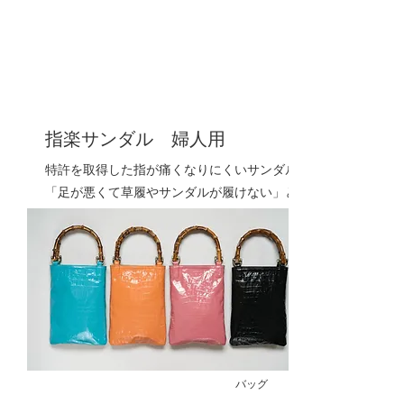
指楽サンダル 婦人用
特許を取得した指が痛くなりにくいサンダル
「足が悪くて草履やサンダルが履けない」と
いうご相談から生まれました
指の股の部分に伸縮性を持たせ、足の甲に当
たる部分には縫い目が来ないように作られて
いるので、ストレスフリーで履くことができ
ます
​販売価格：
￥13,200
バッグ