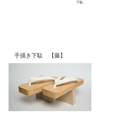
下駄
手描き下駄 【藤】
当店の人気シリーズの手描き下駄の中でも、
とりわけ人気の高い花の絵から、新作の
【藤】が登場です
落ち着いた雰囲気の中にどこか妖艶さも漂う
大人の1足
​販売価格：
￥55,000
下駄