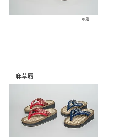
​販売価格：
￥13,200
草履
麻草履
当店一番人気の麻草履です
蒸れなくてクッション性抜群
和服でも洋服でも合わせられる万能な1足で
す
お土産やプレゼントにも人気です
​販売価格：
￥7,700～￥8,800