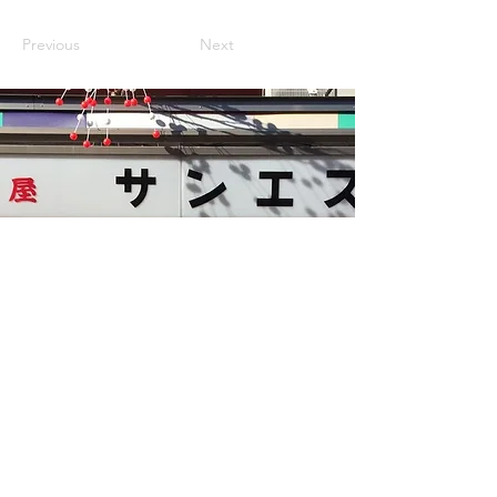
Previous
Next
Chaussures Sun-esu
〒111-0032
1-18-1 Asakusa, Taito-ku, Tokyo
Rue Asakusa Nakamise
TÉL. :
03-3841-0223
FAX :
03-3841-0223
GOOGLE MAPS