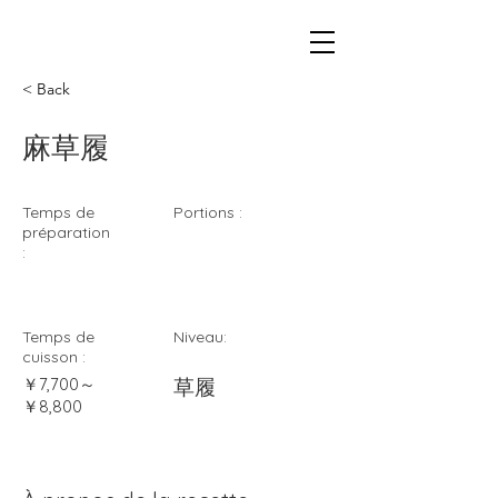
< Back
麻草履
Temps de
Portions :
préparation
:
Temps de
Niveau:
cuisson :
￥7,700～
草履
￥8,800