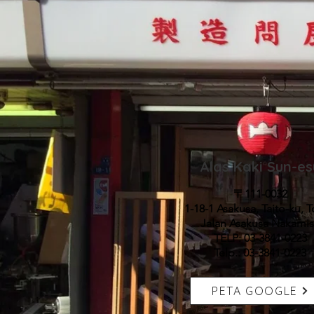
Alas Kaki Sun-es
〒111-0032
1-18-1 Asakusa, Taito-ku, 
Jalan Asakusa Nakami
TELP: 03-3841-0223
Telp.: 03-3841-0223
PETA GOOGLE