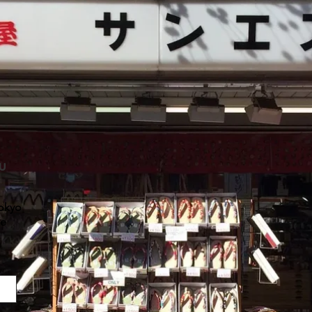
u
Tokyo
se