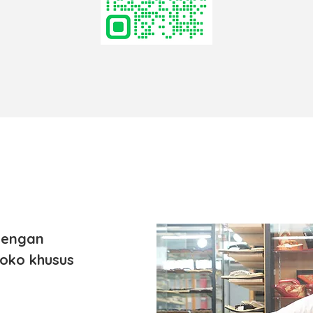
dengan
toko khusus