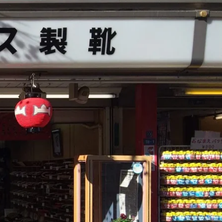
Add to Cart
ての注意
画像は、天然の素材を使用している
などが異なることがございます
人の手作りの為入荷状況次第でお待
ます、その場合は当店より別途ご連
。
すが、お急ぎの場合はご購入前にお