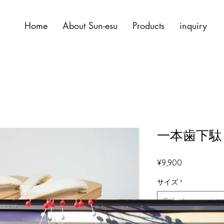
Home
About Sun-esu
Products
inquiry
一本歯下駄
Price
¥9,900
サイズ
*
Select
Quantity
*