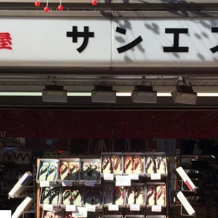
めに履いており、現在ではスポ
ご購入に関し
にも使用される下駄
くご愛用頂けます
実際の商品と写真の
商品発送期間
ため木目や革の模様
su
当店の商品は全て職
ち頂くことがござい
絡をさせて頂きます
Tokyo
お手数ではございま
et
問い合わせください