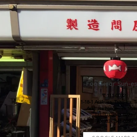
古くは修行僧が修行のた
ーツ選手のトレーニング
歯の差し替えが可能で長
Footwear Sun-e
〒111-0032
1-18-1 Asakusa, Taito-ku, 
Asakusa Nakamise Stre
TEL: 03-3841-0223
FAX: 03-3841-0223