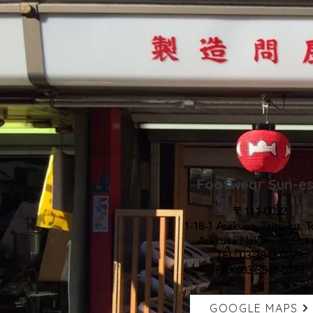
当店一番人気の麻草履の
子供の足の成長を妨げず
す
Footwear Sun-e
サイズ S(1才～2才) 
LL(7才から8才) ３Ⅼ(9才
〒111-0032
1-18-1 Asakusa, Taito-ku, 
Asakusa Nakamise Stre
TEL: 03-3841-0223
FAX: 03-3841-0223
GOOGLE MAPS