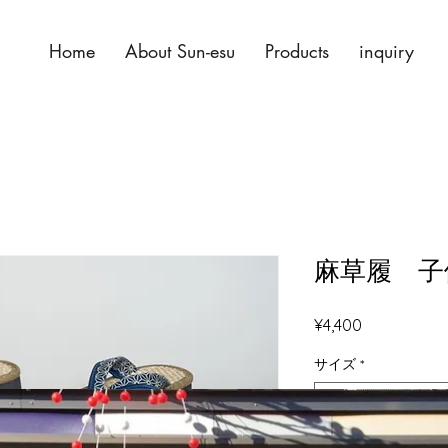
Home
About Sun-esu
Products
inquiry
麻草履 子
Price
¥4,400
サイズ
*
Select
Quantity
*