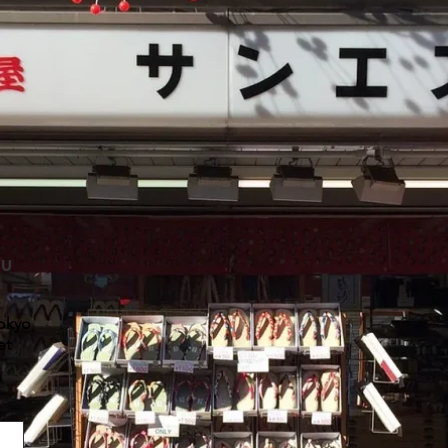
子供用
、土踏まずの形成にも繋がりま
su
M(３才～4才) Ⅼ(5才から6才)
～10才)
Tokyo
et